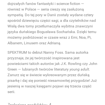
dojrzałych fanów fantastyki i science fiction —
również w Polsce — seria cieszy się zasłużoną
sympatią. Do tej pory w Danii zostały wydane cztery
spośród dziewięciu części sagi, a dla czytelników nad
Wisłą dwa tomy przetłumaczyła wybitna znawczyni
języka duńskiego Bogusława Sochańska. Dzięki temu
możemy podróżować w czasie wraz z Emi, Noa, Pi,
Albanem, Linusem oraz Adrianą.
SPEKTRUM to debiut
Nanny Foss
. Sama autorka
przyznaje, że jej twórczość inspirowana jest
powieściami takich autorów jak J.K. Rowling czy John
Green — lubianych twórców literatury
young adult
.
Zanurz się w świecie wykreowanym przez duńską
pisarkę i daj się ponieść niesamowitej przygodzie! Już
jesienią w naszej księgarni pojawi się trzecia część
serii.
Znaleziono produktów: 4